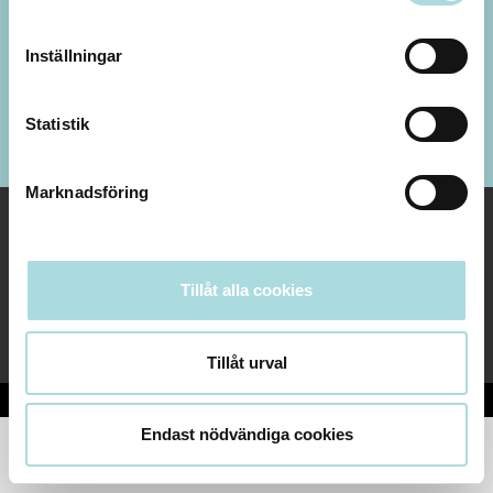
Öppet idag 10-19
Fler öppettider
Inställningar
Facebook
Instagram
Statistik
Marknadsföring
Följ oss i våra sociala kanaler!
Tillåt alla cookies
Vi finns på både instagram och facebook.
Tillåt urval
Copyright 2026 Forumkvarteret.se
Endast nödvändiga cookies