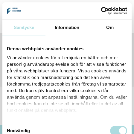
Hem
Forumkvarteret
Kalendarium
Samtycke
Information
Om
Kalendarium
Denna webbplats använder cookies
Vi använder cookies för att erbjuda en bättre och mer
personlig användarupplevelse och för att vissa funktioner
Fler event kommer
på våra webbplatser ska fungera. Vissa cookies används
för statistik och marknadsföring och det kan även
förekomma tredjepartscookies från företag vi samarbetar
med. Du kan själv kontrollera vilka cookies vi får
BESÖKSINFO
använda genom att anpassa inställningarna. Om du väljer
UTBUD
bort cookies kan du inte se allt innehåll eller ta del av all
funktionalitet på denna webbplats.
OM FORUMKVARTERET
Samtyckesval
Nödvändig