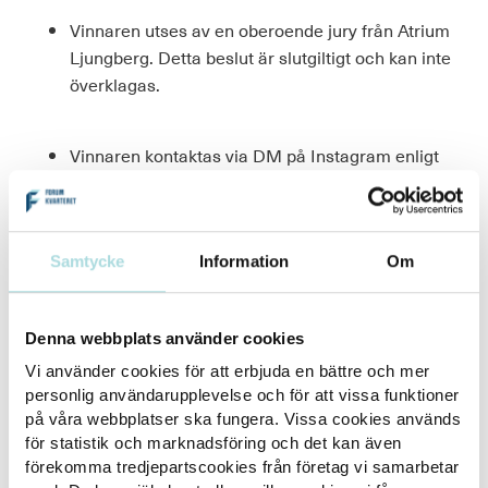
Vinnaren utses av en oberoende jury från Atrium
Ljungberg. Detta beslut är slutgiltigt och kan inte
överklagas.
Vinnaren kontaktas via DM på Instagram enligt
angivet datum för varje enskild tävling.
Om vinnaren inte svarar inom 48 timmar
Samtycke
Information
Om
förbehåller vi oss rätten att utse en ny vinnare.
Denna webbplats använder cookies
Vinsten kan ej bytas mot kontanter eller andra
Vi använder cookies för att erbjuda en bättre och mer
varor.
personlig användarupplevelse och för att vissa funktioner
på våra webbplatser ska fungera. Vissa cookies används
för statistik och marknadsföring och det kan även
Eventuell vinstskatt betalas av vinnaren.
förekomma tredjepartscookies från företag vi samarbetar