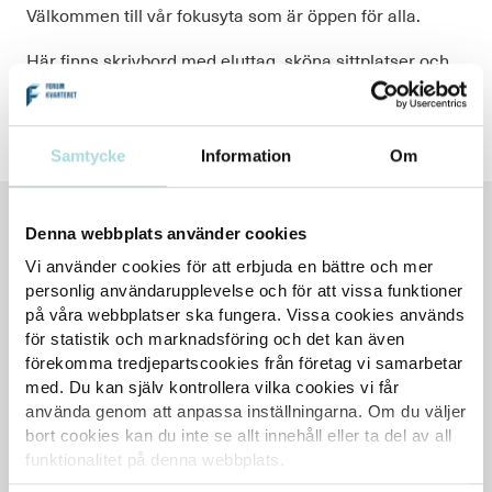
Välkommen till vår fokusyta som är öppen för alla.
Här finns skrivbord med eluttag, sköna sittplatser och
en bokbytarhylla. Vi delar ytan tillsammans, så låt det
här bli en plats där alla kan trivas.
Samtycke
Information
Om
VECKANS ÖPPETTIDER
Denna webbplats använder cookies
Mån
10-19
Vi använder cookies för att erbjuda en bättre och mer
Tis
10-19
personlig användarupplevelse och för att vissa funktioner
Ons
10-19
på våra webbplatser ska fungera. Vissa cookies används
för statistik och marknadsföring och det kan även
Tor
10-19
förekomma tredjepartscookies från företag vi samarbetar
Fre
10-19
med. Du kan själv kontrollera vilka cookies vi får
Lör
10-17
använda genom att anpassa inställningarna. Om du väljer
Sön
12-17
bort cookies kan du inte se allt innehåll eller ta del av all
funktionalitet på denna webbplats.